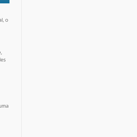
l, o
,
les
 uma