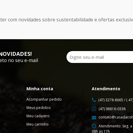
ter com novidades sobre sustentabilidade e ofertas exclusi
NOVIDADES!
eto no seu e-mail
Minha conta
Atendimento
Acompanhar pedido
(47) 3278-8665 / ( 4
Meus pedidos
(47) 98816-0338
Meu cadastro
contato@casadacist
Meu carrinho
Atendimento: Seg. a 
08h às 17h