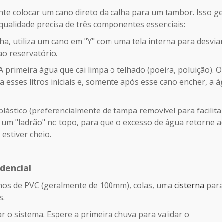
e colocar um cano direto da calha para um tambor. Isso g
qualidade precisa de três componentes essenciais:
lha, utiliza um cano em "Y" com uma tela interna para desvia
o reservatório.
A primeira água que cai limpa o telhado (poeira, poluição). O
 esses litros iniciais e, somente após esse cano encher, a 
stico (preferencialmente de tampa removível para facilita
 um "ladrão" no topo, para que o excesso de água retorne 
stiver cheio.
dencial
anos de PVC (geralmente de 100mm), colas, uma
cisterna
par
s.
 o sistema. Espere a primeira chuva para validar o