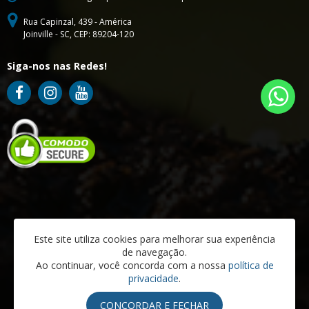
Rua Capinzal, 439 - América
Joinville - SC, CEP: 89204-120
Siga-nos nas Redes!
Este site utiliza cookies para melhorar sua experiência
de navegação.
Ao continuar, você concorda com a nossa
política de
privacidade
.
CASA DA CISTERNA COMERCIO VAREJISTA E INSTALACOES LTDA | CNPJ:
22.934.813/0001-91
CONCORDAR E FECHAR