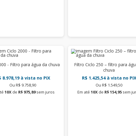
000 - Filtro para água da chuva
Filtro Ciclo 250 – filtro para ág
chuva
 8.978,19
à vista no PIX
R$ 1.425,54
à vista no PI
Ou R$ 9.758,90
Ou R$ 1.549,50
té
10X
de
R$ 975,89
sem juros
Em até
10X
de
R$ 154,95
sem ju