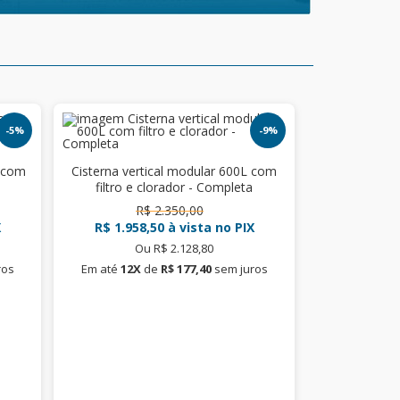
-5%
-9%
L com
Cisterna vertical modular 600L com
filtro e clorador - Completa
R$ 2.350,00
X
R$ 1.958,50
à vista no PIX
Ou R$ 2.128,80
ros
Em até
12X
de
R$ 177,40
sem juros