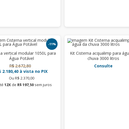
-11%
na vertical modular 1050L para
Kit Cisterna acqualimp para ág
Água Potável
chuva 3000 litros
R$ 2.672,80
Consulte
 2.180,40
à vista no PIX
Ou R$ 2.370,00
té
12X
de
R$ 197,50
sem juros