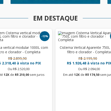
EM DESTAQUE
-13%
na vertical modular 1000L com
Cisterna Vertical Aparente 750
ltro e clorador - Completa
filtro e clorador - Completa
R$ 2.899,90
R$ 2.199,90
 2.318,40
à vista no PIX
R$ 1.926,48
à vista no PI
Ou R$ 2.520,00
Ou R$ 2.094,00
té
12X
de
R$ 210,00
sem juros
Em até
12X
de
R$ 174,50
sem ju