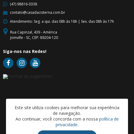
(47) 98816-0338
contato@casadacisterna.com.br
Atendimento: Seg. a qui. das 08h às 18h | Sex. das 08h às 17h
Rua Capinzal, 439 - América
Joinville - SC, CEP: 89204-120
Siga-nos nas Redes!
Este site utiliza cookies para melhorar sua experiência
de navegação.
Ao continuar, você concorda com a nossa
política de
privacidade
.
CASA DA CISTERNA COMERCIO VAREJISTA E INSTALACOES LTDA | CNPJ:
22.934.813/0001-91