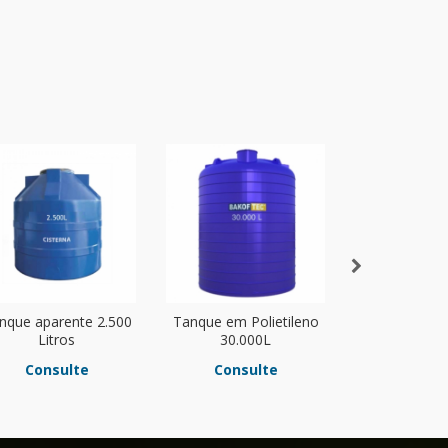
nque aparente 2.500
Tanque em Polietileno
Cisterna Apar
Litros
30.000L
Litro
Consulte
Consulte
Consu