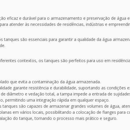
ção eficaz e durável para o armazenamento e preservação de água e
s para atender às necessidades de residências, indústrias e empreend
 tanques são essenciais para garantir a qualidade da água armazen
de.
diferentes contextos, os tanques são perfeitos para uso em residência
lado que evita a contaminação da água armazenada.
alidade garante resistência e durabilidade, suportando as condições 
e diâmetro e vedação total, a tampa impede a entrada de sujidades
ção, permitindo uma integração rápida em qualquer espaço.
 tanques são capazes de armazenar grandes volumes de água, atend
anas em vários locais, possibilitando a colocação de flanges para c
stalação do tanque, tornando o processo mais prático e seguro.