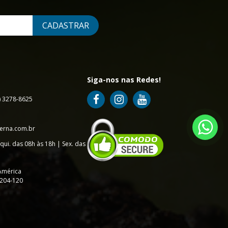
CADASTRAR
Siga-nos nas Redes!
7) 3278-8625
erna.com.br
qui. das 08h às 18h | Sex. das
América
9204-120