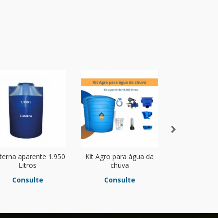
terna aparente 1.950
Kit Agro para água da
Tanque apare
Litros
chuva
Consulte
Consulte
Consu