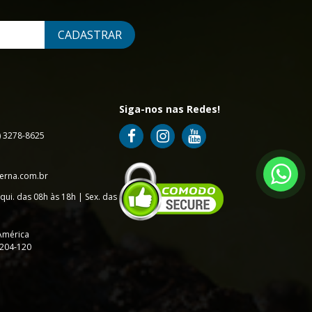
CADASTRAR
Siga-nos nas Redes!
7) 3278-8625
erna.com.br
qui. das 08h às 18h | Sex. das
América
9204-120