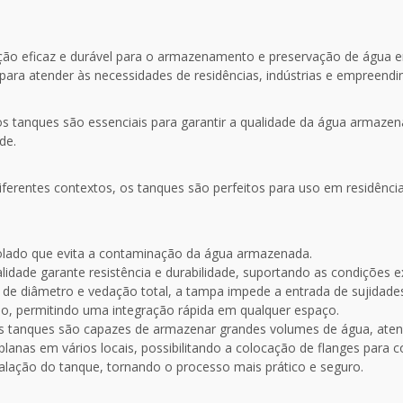
ção eficaz e durável para o armazenamento e preservação de água e
s para atender às necessidades de residências, indústrias e empreend
 tanques são essenciais para garantir a qualidade da água armazen
de.
diferentes contextos, os tanques são perfeitos para uso em residência
lado que evita a contaminação da água armazenada.
alidade garante resistência e durabilidade, suportando as condições 
e diâmetro e vedação total, a tampa impede a entrada de sujidades
ção, permitindo uma integração rápida em qualquer espaço.
 tanques são capazes de armazenar grandes volumes de água, atend
anas em vários locais, possibilitando a colocação de flanges para c
stalação do tanque, tornando o processo mais prático e seguro.