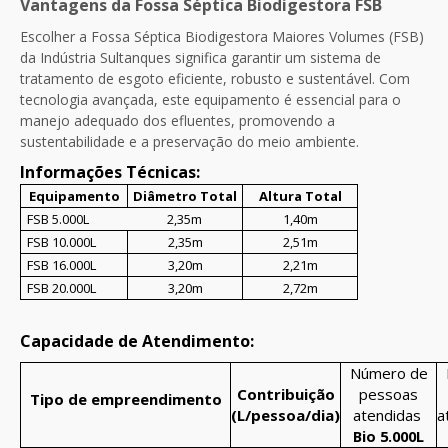
Vantagens da Fossa Séptica Biodigestora FSB
Escolher a Fossa Séptica Biodigestora Maiores Volumes (FSB)
da Indústria Sultanques significa garantir um sistema de
tratamento de esgoto eficiente, robusto e sustentável. Com
tecnologia avançada, este equipamento é essencial para o
manejo adequado dos efluentes, promovendo a
sustentabilidade e a preservação do meio ambiente.
Informações Técnicas:
Equipamento
Diâmetro Total
Altura Total
FSB 5.000L
2,35m
1,40m
FSB 10.000L
2,35m
2,51m
FSB 16.000L
3,20m
2,21m
FSB 20.000L
3,20m
2,72m
Capacidade de Atendimento:
Número de
Contribuição
pessoas
Tipo de empreendimento
(L/pessoa/dia)
atendidas
a
Bio 5.000L