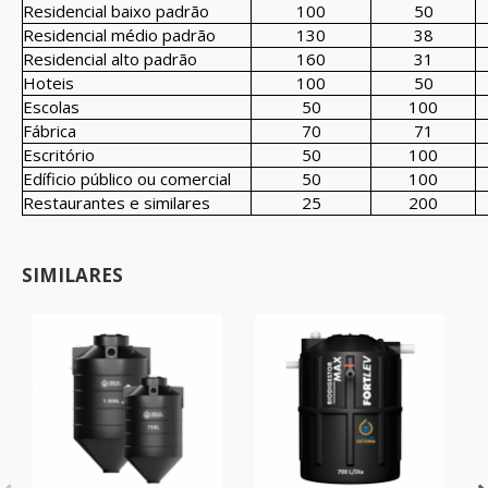
Residencial baixo padrão
100
50
Residencial médio padrão
130
38
Residencial alto padrão
160
31
Hoteis
100
50
Escolas
50
100
Fábrica
70
71
Escritório
50
100
Edíficio público ou comercial
50
100
Restaurantes e similares
25
200
SIMILARES