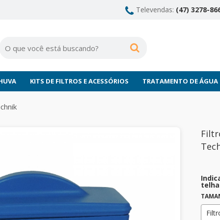
Televendas:
(47) 3278-866
CHUVA
KITS DE FILTROS E ACESSÓRIOS
TRATAMENTO DE ÁGUA
chnik
Filt
Tech
Indic
telha
TAMA
Filt