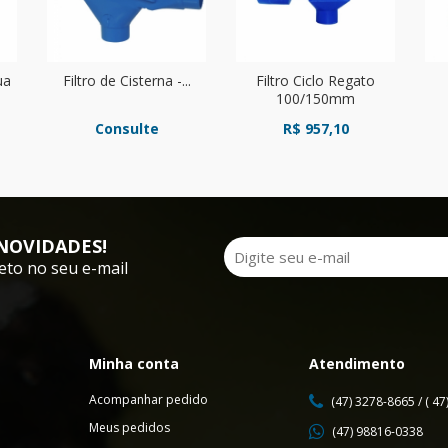
ua
Filtro de Cisterna -...
Filtro Ciclo Regato
100/150mm
Consulte
R$ 957,10
NOVIDADES!
eto no seu e-mail
Minha conta
Atendimento
Acompanhar pedido
(47) 3278-8665 / ( 4
Meus pedidos
(47) 98816-0338