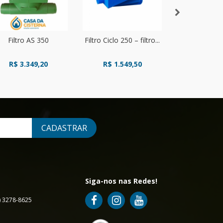
Filtro AS 350
Filtro Ciclo 250 – filtro...
Filtro Samm
Techn
R$ 3.349,20
R$ 1.549,50
R$ 689
CADASTRAR
Siga-nos nas Redes!
7) 3278-8625