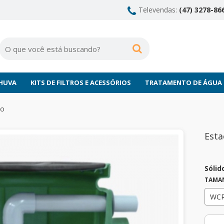
Televendas:
(47) 3278-866
CHUVA
KITS DE FILTROS E ACESSÓRIOS
TRATAMENTO DE ÁGUA
to
Esta
Sóli
TAMA
WCR