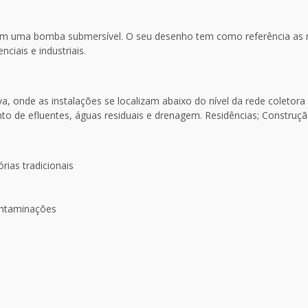
 com uma bomba submersível. O seu desenho tem como referência a
iais e industriais.
iva, onde as instalações se localizam abaixo do nível da rede coletor
e efluentes, águas residuais e drenagem. Residências; Construção C
rias tradicionais
ontaminações