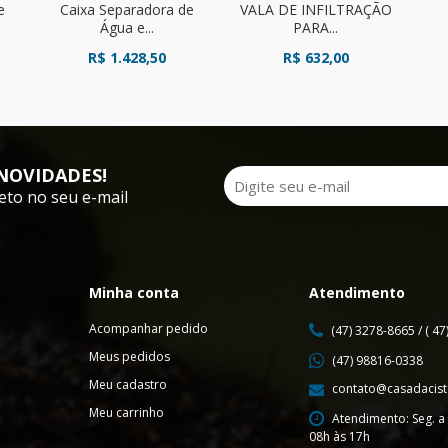
e
Caixa Separadora de
VALA DE INFILTRAÇÃO
Água e...
PARA...
R$ 1.428,50
R$ 632,00
NOVIDADES!
eto no seu e-mail
Minha conta
Atendimento
Acompanhar pedido
(47) 3278-8665 / ( 4
Meus pedidos
(47) 98816-0338
Meu cadastro
contato@casadacist
Meu carrinho
Atendimento: Seg. a 
08h às 17h