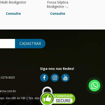
Multi Biodigestor
Fossa Séptica
Fossa Sé
Biodigestor -...
Biodigesto
Consulte
Consulte
Consu
CADASTRAR
Siga-nos nas Redes!
7) 3278-8625
erna.com.br
qui. das 08h às 18h | Sex. das