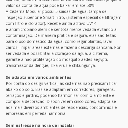
valor da conta de água pode baixar em até 50%.
A Cisterna Modular possuí 5 saídas de água, tampa de
inspeção superior e Smart filtro, (sistema especial de filtragem
com filtro e clorador). Recebe ainda aditivo UV14
e antimicrobiano além de ser totalmente vedada evitando a
contaminação. De maneira prática e segura, elas são feitas
para o uso doméstico da água, como regar plantas, lavar
carros, limpar áreas externas e fazer a descarga sanitária. Por
ser vedada e possibilitar a cloração da água, a cisterna,
garante a não proliferação do mosquito
aedes aegypti
,
transmissor da
dengue
,
zika vírus
e
chikungunya
.
Se adapta em vários ambientes
Por conta do design vertical, as cisternas não precisam ficar
abaixo do solo. Elas se adaptam em corredores, garagens,
terraços e jardins, podendo harmonizar com o ambiente e
compor a decoração. Disponível em cinco cores, adapta-se
aos mais diversos ambientes de residências, condomínios e
empresas em perfeita harmonia.
Sem estresse na hora de instalar